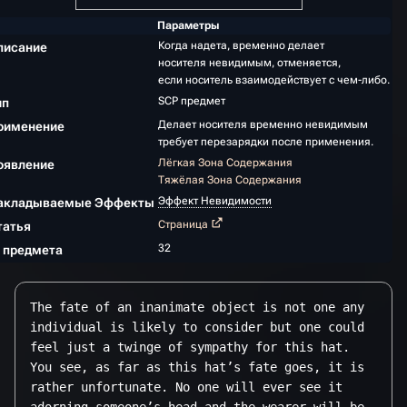
Параметры
Когда надета, временно делает
писание
носителя невидимым, отменяется,
если носитель взаимодействует с чем-либо.
SCP предмет
ип
Делает носителя временно невидимым
рименение
требует перезарядки после применения.
Лёгкая Зона Содержания
оявление
Тяжёлая Зона Содержания
Эффект Невидимости
акладываемые Эффекты
Страница
татья
32
D предмета
The fate of an inanimate object is not one any 
individual is likely to consider but one could 
feel just a twinge of sympathy for this hat. 
You see, as far as this hat’s fate goes, it is 
rather unfortunate. No one will ever see it 