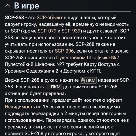
В игре
SCP-268
- это
SCP-объект
в виде шляпы, который
дарует игроку, надевшему её, временную невидимость
от SCP (кроме
SCP-079
и
SCP-939
) и других людей. SCP-
268 не защищает своего носителя от урона, что стоит
учитывать при использовании. SCP-268 также не
скрывает носителя от
SCP-096
, если он стал его целью.
SCP-268 появляется в
Пулестойком Шкафчике №7
.
Пулестойкий Шкафчик №7 требует Карту Доступа с
Уровнем Содержания 2 и Доступом к КПП
.
Держа SCP-268 в руках, нажатие
надевает SCP-
ЛКМ
268. Если нажать
до применения SCP-268,
ПКМ
активация будет прервана.
При использовании, предмет даёт носителю эффект
Невидимость
на 15 секунд, после чего необходимо
подождать перезарядки в 2 минуты перед повторным
использованием. Перезарядка, однако, относится не к
предмету, а к игроку, так что если первый игрок
возьмёт SCP-268 у второго игрока, у которого идёт