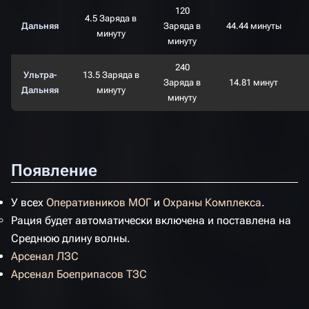
120
4.5 Заряда в
Дальняя
Заряда в
44.44 минуты
минуту
минуту
240
Ультра-
13.5 Заряда в
Заряда в
14.81 минут
Дальняя
минуту
минуту
Появление
У всех
Оперативников МОГ
и
Охраны Комплекса
.
Рация будет автоматически включена и поставлена на
Среднюю длину волны.
Арсенал ЛЗС
Арсенал Боеприпасов ТЗС