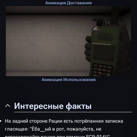
Анимация Доставания
Р
и
Анимация Использования
Интересные факты
На задней стороне Рации есть потрёпанная записка
гласящая: "Ёба__ый в рот, пожалуйста, не
перезаряжайте рацию при помощи SCP-914!!"