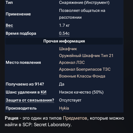
Тип
Снаряжение (Инструмент)
Позволяет общаться на
Применение
расстоянии
Вес
1.7 кг
Время подбора
0.54c
Прочая информация
Шкафчик
Оружейный Шкафчик Тип 21
Место появления
Арсенал ЛЗС
Арсенал Боеприпасов ТЗС
Военные Классы Фонда
Получаемо из 914?
Да
Шанс удаления в
КИ
Низкое качество (50%)
Защита от связывания?
Отсутствует
Производитель
Hykia
Рация
- это один из типов
Предметов
, которые можно
найти в
SCP: Secret Laboratory
.