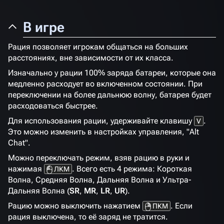
В игре
Рация позволяет игрокам общаться на больших
расстояниях, вне зависимости от их класса.
Изначально у рации 100% заряда батареи, которые она
медленно расходует во включенном состоянии. При
переключении на более дальнюю волну, батарея будет
расходоваться быстрее.
Для использования рации, удерживайте клавишу
.
V
Это можно изменить в настройках управления, "Alt
Chat".
Можно переключать режим, взяв рацию в руки и
нажимая
. Всего есть 4 режима: Короткая
ЛКМ
Волна, Средняя Волна, Дальняя Волна и Ультра-
Дальняя Волна (
SR
,
MR
,
LR
,
UR
).
Рацию можно выключить нажатием
. Если
ПКМ
рация выключена, то её заряд не тратится.