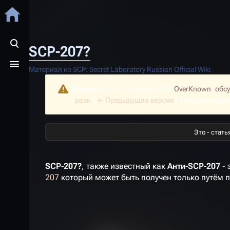
SCP-207?
Открыть поиск
Открыть меню
Материал из SCP: Secret Laboratory Russian Official Wiki
Версия от 17:31, 9 июня 2023;
OverKnown
(
обс
(
разн.
)
← Предыдущая версия
| Текущая верси
Это - стать
SCP-207?
, также известный как
Анти-SCP-207
- 
207
который может быть получен только путём 