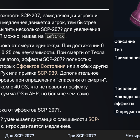
ложность SCP-207, замедляющая игрока и
медленнее движется игрок, тем быстрее
выпить несколько SCP-207? для увеличения
7? можно, нажав на
.
Left Click
Описание
грока от смерти единожды. При достижении 0
Тип
т 0,25 сек неуязвимости. При смерти от Тесла
Применени
сле этого, эффекты SCP-207? полностью
которых
Эффектов Состояния
или любых других
 Рук или прыжка
SCP-939
. Дополнительное
ровье при определении "спасения от смерти".
ком с 40 ОЗ, что не позволит эффекту
Появление
м сумма ОЗ и АНР, но больше чем само
Накладыва
эффекты
ока от эффектов SCP-207?.
ID предмет
07? уменьшает дистанцию слышимости
SCP-
.к. игрок двигается медленнее.
Два SCP-207?
Три SCP-207?
Четыр