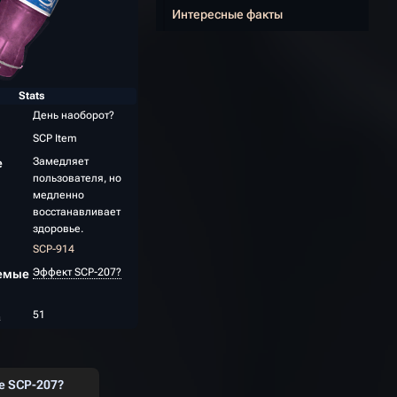
Интересные факты
Stats
День наоборот?
SCP Item
Замедляет
е
пользователя, но
медленно
восстанавливает
здоровье.
SCP-914
Эффект SCP-207?
емые
51
а
е SCP-207?