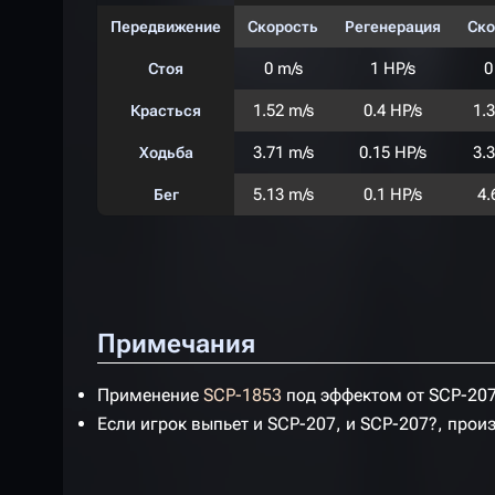
Передвижение
Скорость
Регенерация
Ско
0 m/s
1 HP/s
0
Стоя
1.52 m/s
0.4 HP/s
1.
Красться
3.71 m/s
0.15 HP/s
3.
Ходьба
5.13 m/s
0.1 HP/s
4.
Бег
Примечания
Применение
SCP-1853
под эффектом от SCP-20
Если игрок выпьет и SCP-207, и SCP-207?, прои