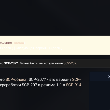
уждение
|
вклад
)
я (разн.) | Следующая версия → (разн.)
я о
SCP-207?
. Может быть, вы хотели найти
SCP-207
.
это
SCP-объект
. SCP-207? - это вариант
SCP-
переработки SCP-207 в режиме 1:1 в
SCP-914
.