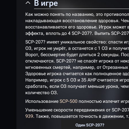
В игре
Как можно понять по названию, это противопо
накладывающая восстановление здоровья. Чем 
восстанавливается его здоровье. Игрок может 
эффекта, вплоть до 4 SCP-207?. Выпить SCP-20
SCP-207? имеет уникальное свойство: спасти и
ОЗ, игрок не умрёт, а останется с 1 ОЗ и получи
Ворот, бессмертие будет длиться 2 секунды. По
отключаются. SCP-207? не спасёт игрока от не
мгновенных смертей, например, от Отрезанных
Здоровье игрока считается как полноценное здо
Например, игрок с 5 ОЗ и 35 АНР считается игро
сработать, если ОЗ получает меньше урона, че
количество ОЗ.
Использование
SCP-500
полностью излечит игр
Уменьшение скорости передвижения от SCP-2
939
. Также, повышается точность в движении, т
Один SCP-207?