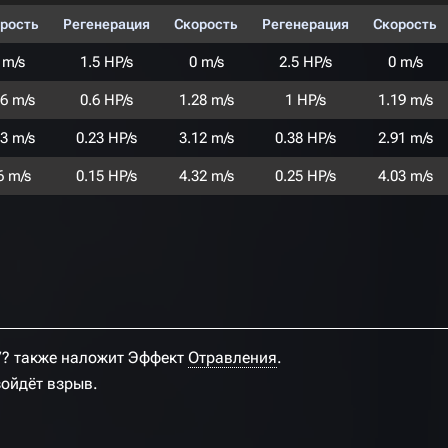
рость
Регенерация
Скорость
Регенерация
Скорость
 m/s
1.5 HP/s
0 m/s
2.5 HP/s
0 m/s
36 m/s
0.6 HP/s
1.28 m/s
1 HP/s
1.19 m/s
33 m/s
0.23 HP/s
3.12 m/s
0.38 HP/s
2.91 m/s
6 m/s
0.15 HP/s
4.32 m/s
0.25 HP/s
4.03 m/s
7? также наложит Эффект
Отравления
.
зойдёт взрыв.