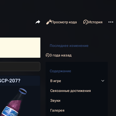
Поделиться этой страницей
Допо
Читать
Просмотр кода
История
Просмотры
С
ass
Последнее изменение
3 года назад
Содержание
SCP-207?
В игре
Связанные достижения
Звуки
Галерея