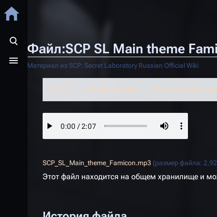
Файл:SCP SL Main theme Fam
Открыть поиск
Открыть меню
Материал из SCP: Secret Laboratory Russian Official Wiki
Файл
История файла
Использование ф
SCP_SL_Main_theme_Famicon.mp3
(размер файла: 2,9
Этот файл находится на общем хранилище и м
История файла