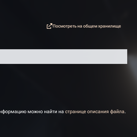
Допо
Читать
Посмотреть на общем хранилище
Просмотры
ass
 информацию можно найти на
странице описания файла
.