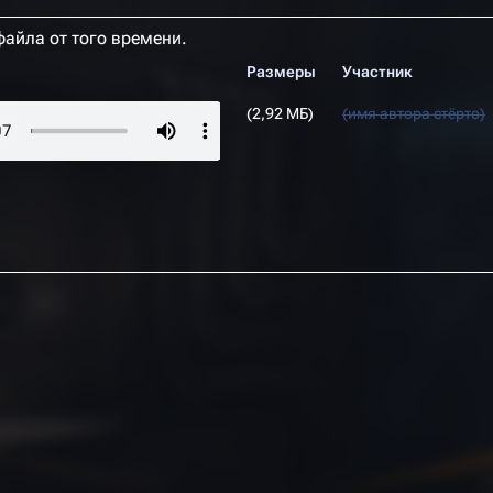
файла от того времени.
Размеры
Участник
(2,92 МБ)
(имя автора стёрто)