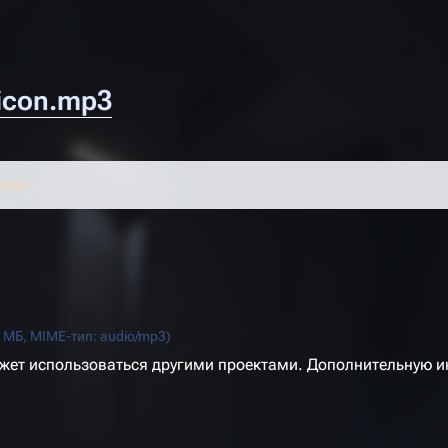
icon.mp3
айла
2 МБ, MIME-тип:
audio/mp3
)
ожет использоваться другими проектами. Дополнительную