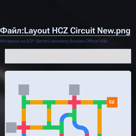
Файл:Layout HCZ Circuit New.png
Материал из SCP: Secret Laboratory Russian Official Wiki
Файл
История файла
Использование файла