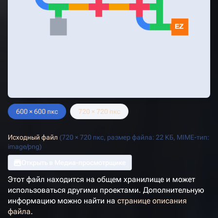
600 × 600 пкс
720 × 720 пкс
Исходный файл
(720 × 720 пкс, размер файла: 22 КБ, MIME-тип:
image/png
)
Открыть в Медиа-просмотрщике
Этот файл находится на общем хранилище и может
использоваться другими проектами. Дополнительную
информацию можно найти на
странице описания
файла
.