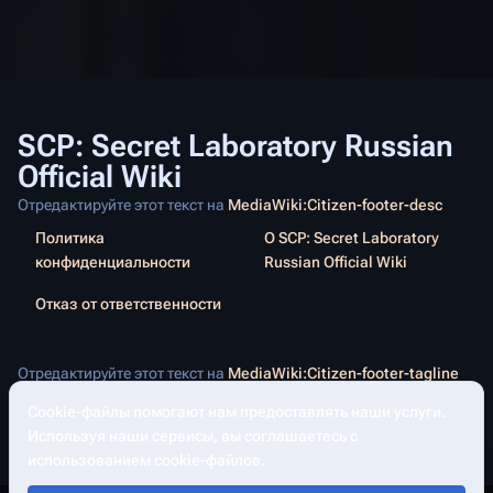
SCP: Secret Laboratory Russian
Official Wiki
Отредактируйте этот текст на
MediaWiki:Citizen-footer-desc
Политика
О SCP: Secret Laboratory
конфиденциальности
Russian Official Wiki
Отказ от ответственности
Отредактируйте этот текст на
MediaWiki:Citizen-footer-tagline
Cookie-файлы помогают нам предоставлять наши услуги.
Используя наши сервисы, вы соглашаетесь с
Допол
Просмотр
использованием cookie-файлов.
asso