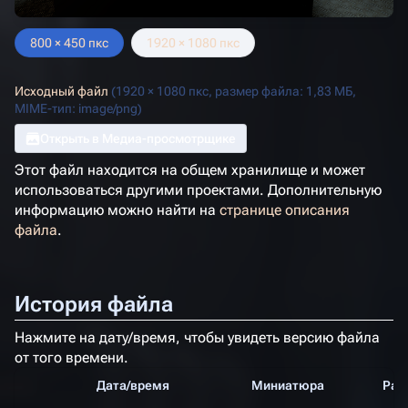
800 × 450 пкс
1920 × 1080 пкс
Исходный файл
(1920 × 1080 пкс, размер файла: 1,83 МБ,
MIME-тип:
image/png
)
Открыть в Медиа-просмотрщике
Этот файл находится на общем хранилище и может
использоваться другими проектами. Дополнительную
информацию можно найти на
странице описания
файла
.
История файла
Нажмите на дату/время, чтобы увидеть версию файла
от того времени.
Дата/время
Миниатюра
Раз