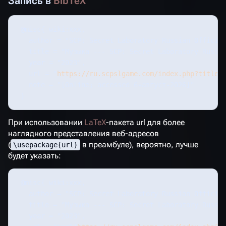
Запись в
BibTeX
 @misc{ wiki:xxx,

   author = "SCP: Secret Laboratory Russian Official
   title = "Музыка --- SCP: Secret Laboratory Russia
   year = "2023",

   url = "
https://ru.scpslgame.com/index.php?title=
   note = "[Online; accessed 6-август-2026]"

При использовании
LaTeX
-пакета url для более
наглядного представления веб-адресов
(
в преамбуле), вероятно, лучше
\usepackage{url}
будет указать:
 @misc{ wiki:xxx,

   author = "SCP: Secret Laboratory Russian Official
   title = "Музыка --- SCP: Secret Laboratory Russia
   year = "2023",
