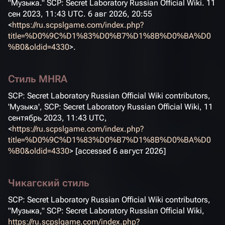
"Музыка."
SCP: Secret Laboratory Russian Official Wiki
. 11
сен 2023, 11:43 UTC. 6 авг 2026, 20:55
<
https://ru.scpslgame.com/index.php?
title=%D0%9C%D1%83%D0%B7%D1%8B%D0%BA%D0
%B0&oldid=4330
>.
Стиль MHRA
SCP: Secret Laboratory Russian Official Wiki contributors,
'Музыка',
SCP: Secret Laboratory Russian Official Wiki,
11
сентябрь 2023, 11:43 UTC,
<
https://ru.scpslgame.com/index.php?
title=%D0%9C%D1%83%D0%B7%D1%8B%D0%BA%D0
%B0&oldid=4330
> [accessed 6 август 2026]
Чикагский стиль
SCP: Secret Laboratory Russian Official Wiki contributors,
"Музыка,"
SCP: Secret Laboratory Russian Official Wiki,
https://ru.scpslgame.com/index.php?