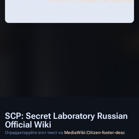
   url = "
\url{
https://ru.scpslgame.com/index.php?t
   note = "[Online; accessed 6-август-2026]"

SCP: Secret Laboratory Russian
Official Wiki
Отредактируйте этот текст на
MediaWiki:Citizen-footer-desc