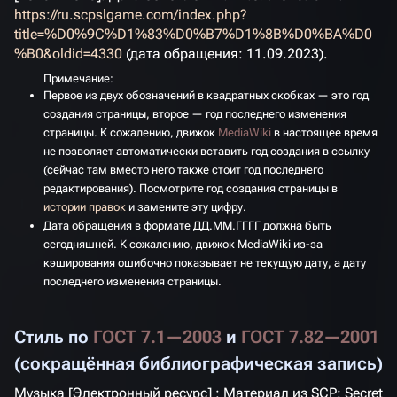
https://ru.scpslgame.com/index.php?
title=%D0%9C%D1%83%D0%B7%D1%8B%D0%BA%D0
%B0&oldid=4330
(дата обращения: 11.09.2023).
Примечание:
Первое из двух обозначений в квадратных скобках — это год
создания
страницы, второе — год
последнего изменения
страницы. К сожалению, движок
MediaWiki
в настоящее время
не позволяет автоматически вставить год
создания
в ссылку
(сейчас там вместо него также стоит год последнего
редактирования). Посмотрите год создания страницы в
истории правок
и замените эту цифру.
Дата обращения
в формате ДД.ММ.ГГГГ должна быть
сегодняшней. К сожалению, движок MediaWiki из-за
кэширования ошибочно показывает не текущую дату, а дату
последнего изменения страницы.
Стиль по
ГОСТ 7.1—2003
и
ГОСТ 7.82—2001
(сокращённая библиографическая запись)
Музыка [Электронный ресурс] : Материал из SCP: Secret