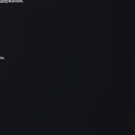
одержания.
ты.