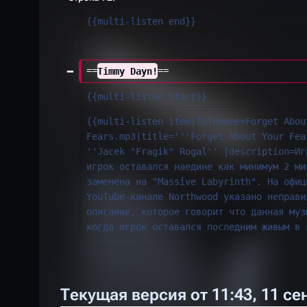
и
{{multi-listen end}}
с
а
н
==
Timmy Dayn!
==
и
я
{{multi-listen start}}
п
{{multi-listen item|filename=Forget Abou
р
Fears.mp3|title='''Forget About Your Fea
а
''Jacek "Fragik" Rogal'' |description=Иг
в
игрок оставался наедине как минимум 2 ми
заменена на "Massive Labyrinth". На офиц
к
YouTube-канале Northwood указано неправи
и
описание, которое говорит что данная муз
когда игрок оставался последним живым в 
Текущая версия от 11:43, 11 се