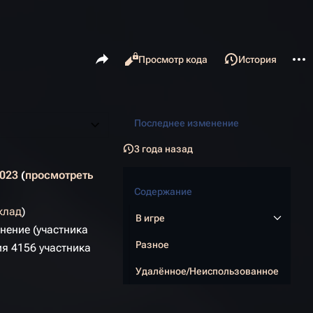
Поделиться этой страницей
Допо
Читать
Просмотр кода
История
Просмотры
С
ass
Последнее изменение
3 года назад
2023
просмотреть
Содержание
клад
)
В игре
нение (участника
Разное
ия 4156 участника
Удалённое/Неиспользованное