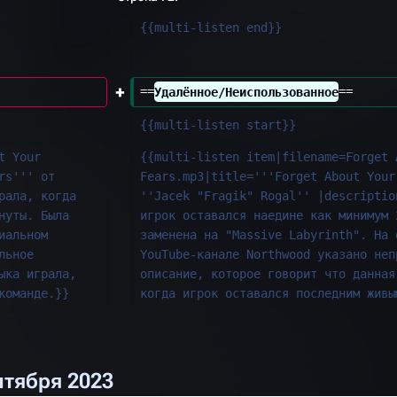
{{multi-listen end}}
==
Удалённое/Неиспользованное
==
{{multi-listen start}}
t Your 
{{multi-listen item|filename=Forget 
rs''' от 
Fears.mp3|title='''Forget About Your
рала, когда 
''Jacek "Fragik" Rogal'' |descriptio
нуты. Была 
игрок оставался наедине как минимум 
иальном 
заменена на "Massive Labyrinth". На 
льное 
YouTube-канале Northwood указано неп
ыка играла, 
описание, которое говорит что данная
команде.}}
когда игрок оставался последним живы
нтября 2023