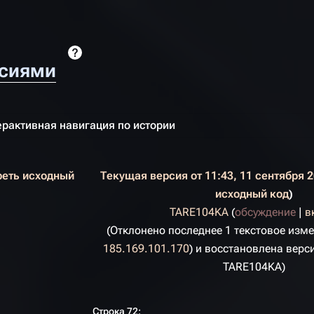
рсиями
рактивная навигация по истории
реть исходный
Текущая версия от 11:43, 11 сентября 
исходный код
TARE104KA
(
обсуждение
|
в
Отклонено последнее 1 текстовое изме
185.169.101.170
) и восстановлена верс
TARE104KA
Строка 72: