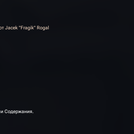
от
Jacek "Fragik" Rogal
ми Содержания.