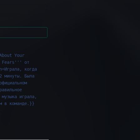
About Your 
 Fears''' от 
n=Играла, когда 
2 минуты. Была 
официальном 
равильное 
 музыка играла, 
м в команде.}}