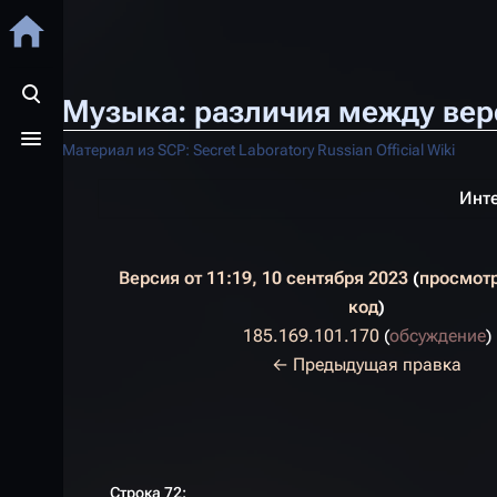
Музыка: различия между ве
Открыть поиск
Открыть меню
Материал из SCP: Secret Laboratory Russian Official Wiki
Инте
Версия от 11:19, 10 сентября 2023
просмот
код
185.169.101.170
(
обсуждение
)
Н
← Предыдущая правка
е
т
о
п
Строка 72: