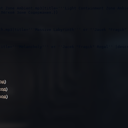
од
)
код
)
код
)